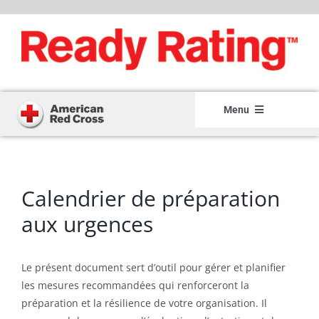
Skip
to
content
Menu
Home
Member Login
Calendrier de préparation
Member Registration
aux urgences
How It Works
Le présent document sert d’outil pour gérer et planifier
About
les mesures recommandées qui renforceront la
préparation et la résilience de votre organisation. Il
Resource Center