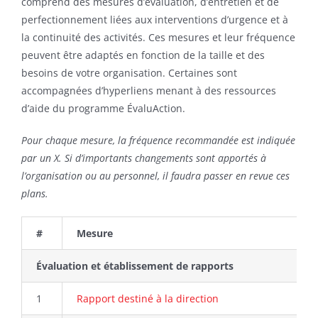
comprend des mesures d’évaluation, d’entretien et de
Sponsors
perfectionnement liées aux interventions d’urgence et à
la continuité des activités. Ces mesures et leur fréquence
Contact
peuvent être adaptés en fonction de la taille et des
besoins de votre organisation. Certaines sont
Search
accompagnées d’hyperliens menant à des ressources
d’aide du programme ÉvaluAction.
For:
Pour chaque mesure, la fréquence recommandée est indiquée
par un X. Si d’importants changements sont apportés à
l’organisation ou au personnel, il faudra passer en revue ces
plans.
#
Mesure
Évaluation et établissement de rapports
1
Rapport destiné à la direction