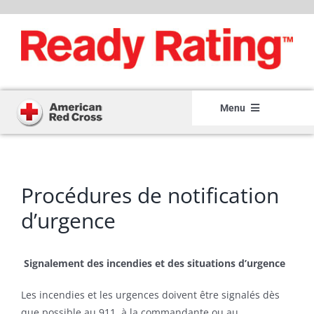
Skip
to
content
Menu
Home
Member Login
Procédures de notification
Member Registration
d’urgence
How It Works
Signalement des incendies et des situations d’urgence
About
Les incendies et les urgences doivent être signalés dès
Resource Center
que possible au 911, à la commandante ou au