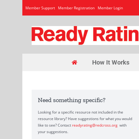
Skip
Member Support
Member Registration
Member Login
to
content
How It Works
Need something specific?
Looking for a specific resource not included in the
resource library? Have suggestions for what you would
like to see? Contact
readyrating@redcross.org
with
your suggestions.