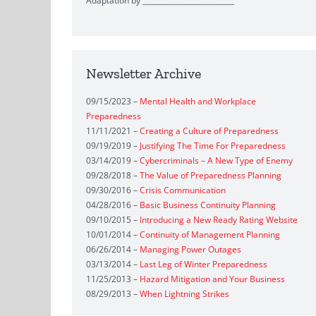
Adaptation by __________________________
Newsletter Archive
09/15/2023 –
Mental Health and Workplace
Preparedness
11/11/2021 –
Creating a Culture of Preparedness
09/19/2019 –
Justifying The Time For Preparedness
03/14/2019 –
Cybercriminals – A New Type of Enemy
09/28/2018 –
The Value of Preparedness Planning
09/30/2016 –
Crisis Communication
04/28/2016 –
Basic Business Continuity Planning
09/10/2015 –
Introducing a New Ready Rating Website
10/01/2014 –
Continuity of Management Planning
06/26/2014 –
Managing Power Outages
03/13/2014 –
Last Leg of Winter Preparedness
11/25/2013 –
Hazard Mitigation and Your Business
08/29/2013 –
When Lightning Strikes