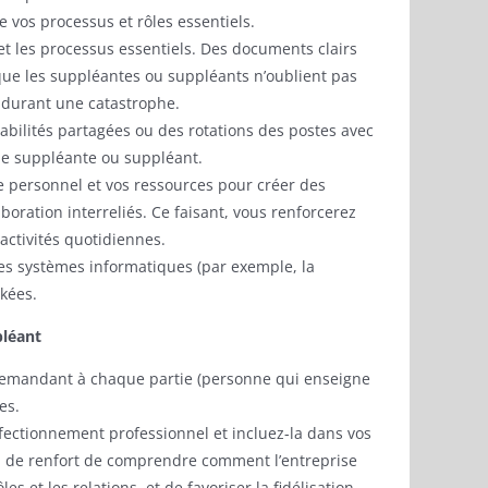
 vos processus et rôles essentiels.
t les processus essentiels. Des documents clairs
que les suppléantes ou suppléants n’oublient pas
 durant une catastrophe.
abilités partagées ou des rotations des postes avec
 de suppléante ou suppléant.
 personnel et vos ressources pour créer des
oration interreliés. Ce faisant, vous renforcerez
 activités quotidiennes.
les systèmes informatiques (par exemple, la
kées.
pléant
 demandant à chaque partie (personne qui enseigne
es.
rfectionnement professionnel et incluez-la dans vos
 de renfort de comprendre comment l’entreprise
 et les relations, et de favoriser la fidélisation